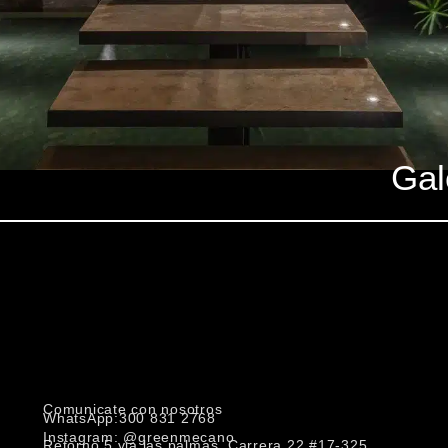
Gal
Comunicate con nosotros
WhatsApp:300 831 2768
Instagram: @greenmecano
Retorno 5 via las palmas, Carrera 22 #17-325,