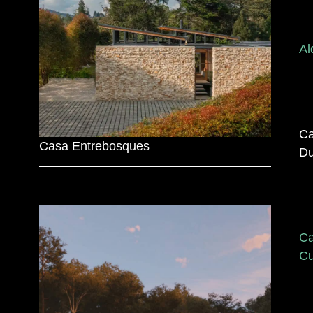
Al
C
Casa Entrebosques
Du
C
C