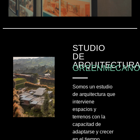
STUDIO
DE
ARQUITECTUR
GREENMECAN
Somos un estudio
de arquitectura que
interviene
espacios y
terrenos con la
capacitad de
adaptarse y crecer
en el tiempo,