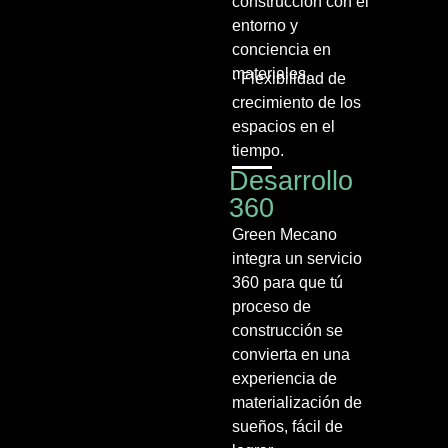
construcción con el
entorno y
conciencia en
materiales.
· Flexibilidad de
crecimiento de los
espacios en el
tiempo.
Desarrollo
360
Green Mecano
integra un servicio
360 para que tú
proceso de
construcción se
convierta en una
experiencia de
materialización de
sueños, fácil de